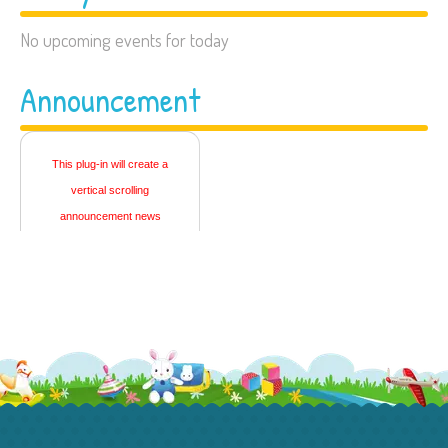
Open Gym
No upcoming events for today
Friday, 7:00 AM - 9:00 AM
Announcement
This plug-in will create a
vertical scrolling
announcement news
This plug-in will create a
vertical scrolling
announcement news